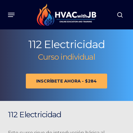
Skip
to
Menu
sear
main
content
112 Electricidad
Curso individual
INSCRÍBETE AHORA - $284
112 Electricidad
Este curso sirve de introducción básica al