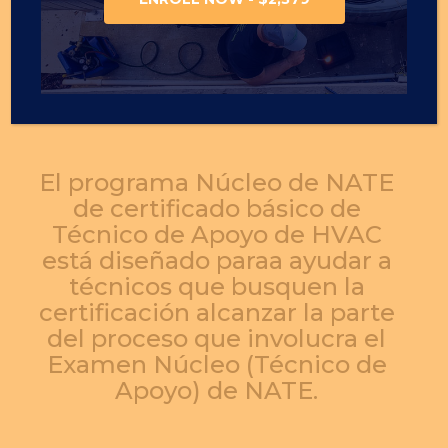
El programa Núcleo de NATE
de certificado básico de
Técnico de Apoyo de HVAC
está diseñado paraa ayudar a
técnicos que busquen la
certificación alcanzar la parte
del proceso que involucra el
Examen Núcleo (Técnico de
Apoyo) de NATE.