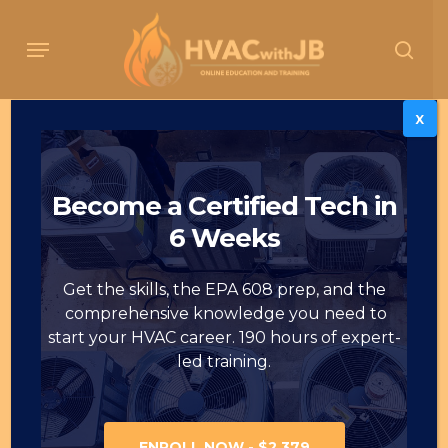
Skip
to
Menu
sear
main
content
X
El Programa Núcleo
de NATE de
Become a Certified Tech in
Certificado Básico de
6 Weeks
Técnico de Apoyo de
HVAC
Get the skills, the EPA 608 prep, and the
comprehensive knowledge you need to
start your HVAC career. 190 hours of expert-
led training.
ENROLL NOW - $2,379